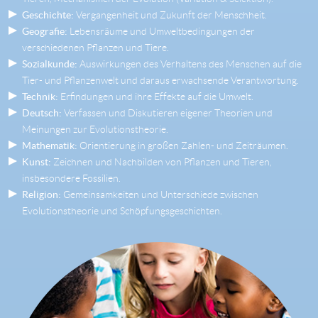
Geschichte:
Vergangenheit und Zukunft der Menschheit.
Geografie:
Lebensräume und Umweltbedingungen der
verschiedenen Pflanzen und Tiere.
Sozialkunde:
Auswirkungen des Verhaltens des Menschen auf die
Tier- und Pflanzenwelt und daraus erwachsende Verantwortung.
Technik:
Erfindungen und ihre Effekte auf die Umwelt.
Deutsch:
Verfassen und Diskutieren eigener Theorien und
Meinungen zur Evolutionstheorie.
Mathematik:
Orientierung in großen Zahlen- und Zeiträumen.
Kunst:
Zeichnen und Nachbilden von Pflanzen und Tieren,
insbesondere Fossilien.
Religion:
Gemeinsamkeiten und Unterschiede zwischen
Evolutionstheorie und Schöpfungsgeschichten.