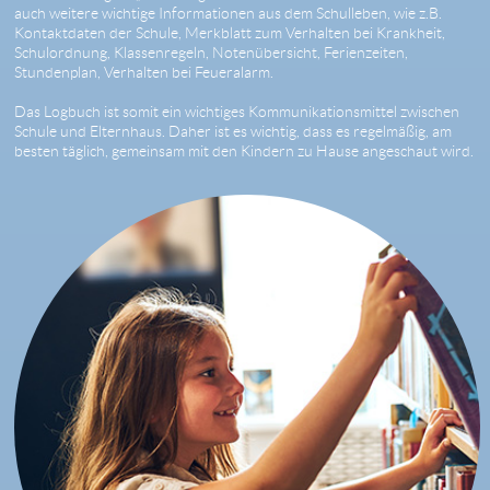
auch weitere wichtige Informationen aus dem Schulleben, wie z.B.
Kontaktdaten der Schule, Merkblatt zum Verhalten bei Krankheit,
Schulordnung, Klassenregeln, Notenübersicht, Ferienzeiten,
Stundenplan, Verhalten bei Feueralarm.
Das Logbuch ist somit ein wichtiges Kommunikationsmittel zwischen
Schule und Elternhaus. Daher ist es wichtig, dass es regelmäßig, am
besten täglich, gemeinsam mit den Kindern zu Hause angeschaut wird.