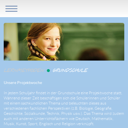
●
LERNMETHODEN
GRUNDSCHULE
Unsere Projektwoche
In jedem Schuljahr findet in der Grundschule eine Projektwoche statt.
Während dieser Zeit beschäftigen sich die Schülerinnen und Schüler
mit einem sachkundlichen Thema und beleuchten dieses aus
verschiedenen fachlichen Perspektiven (z.B. Biologie, Geografie,
Geschichte, Sozialkunde, Technik, Physik usw.). Das Thema wird zudem
auch mit anderen Unterrichtsfächern wie Deutsch, Mathematik,
Musik, Kunst, Sport, Englisch und Religion verknüpft.